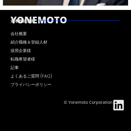
YONEMOTO
米本株式会社
会社概要
紹介職種＆登録人材
採用企業様
転職希望者様
記事
よくあるご質問 (FAQ)
プライバシーポリシー
© Yonemoto Corporation