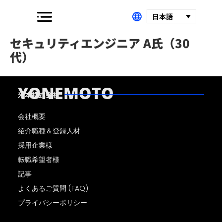
日本語
セキュリティエンジニア A氏（30
代）
YONEMOTO
米本株式会社
会社概要
紹介職種＆登録人材
採用企業様
転職希望者様
記事
よくあるご質問 (FAQ)
プライバシーポリシー