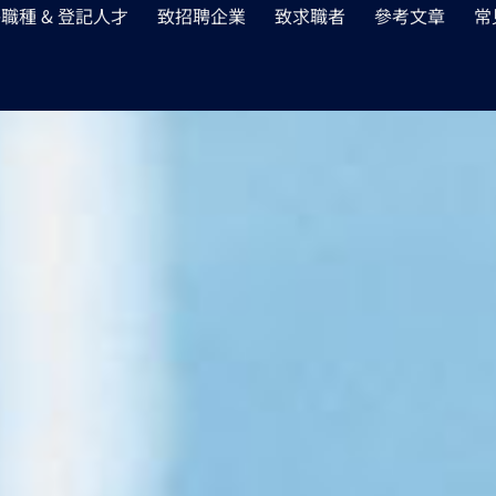
職種 & 登記人才
致招聘企業
致求職者
參考文章
常