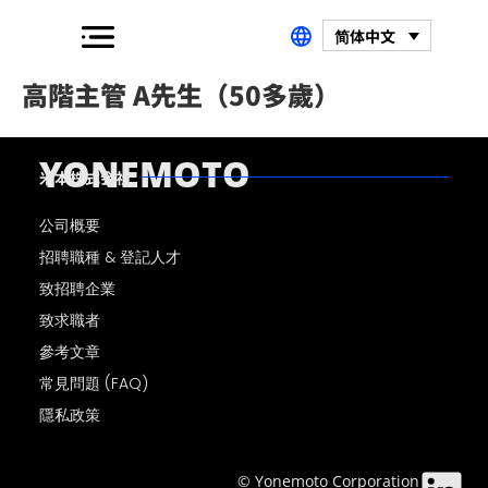
简体中文
高階主管 A先生（50多歲）
YONEMOTO
米本株式会社
公司概要
招聘職種 & 登記人才
致招聘企業
致求職者
參考文章
常見問題 (FAQ)
隱私政策
© Yonemoto Corporation