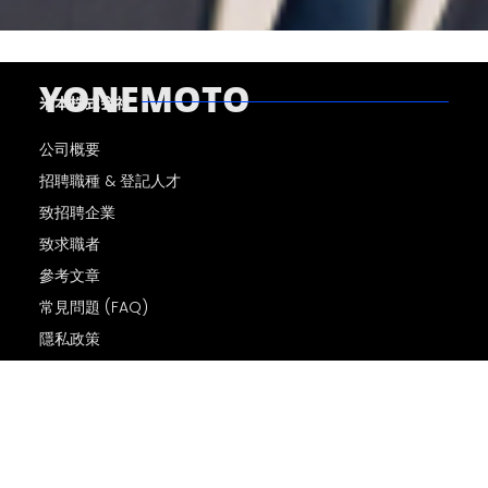
YONEMOTO
米本株式会社
公司概要
招聘職種 & 登記人才
致招聘企業
致求職者
參考文章
常見問題 (FAQ)
隱私政策
© Yonemoto Corporation